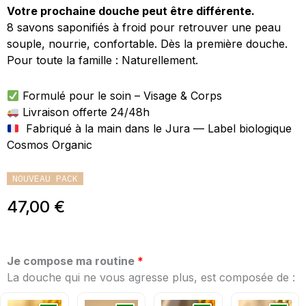
Votre prochaine douche peut être différente.
8 savons saponifiés à froid pour retrouver une peau
souple, nourrie, confortable. Dès la première douche.
Pour toute la famille : Naturellement.
Formulé pour le soin – Visage & Corps
Livraison offerte 24/48h
Fabriqué à la main dans le Jura — Label biologique
Cosmos Organic
NOUVEAU PACK
47,00
€
quantité
Je compose ma routine
de
La douche qui ne vous agresse plus, est composée de :
Pack
uantité
quantité
quantité
quantité
Peau