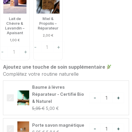
e
&
hèvre
Propolis
Lait de
Miel &
–
Chèvre &
Propolis –
avandin
Réparateur
Lavandin –
Réparateur
Apaisant
2,00
€
1,00
€
paisant
-
+
-
+
Ajoutez une touche de soin supplémentaire
Complétez votre routine naturelle
Le
Le
quantité
Baume à lèvres
prix
prix
de
Réparateur - Certifié Bio
-
+
initial
actuel
Baume
& Naturel
était :
est :
à
5,95
€
5,00
€
5,95 €.
5,00 €.
lèvres
Réparateur
Le
Le
quantité
Porte savon magnétique
-
-
+
prix
prix
de