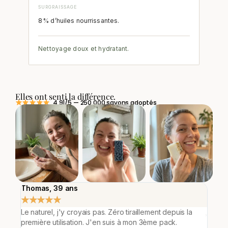
SURGRAISSAGE
8 % d’huiles nourrissantes.
Nettoyage doux et hydratant.
Elles ont senti la différence.
4,91/5 — 250 000 savons adoptés
Thomas, 39 ans
Sop
★
★
★
★
★
★
ent
Le naturel, j'y croyais pas. Zéro tiraillement depuis la
Tout
première utilisation. J'en suis à mon 3ème pack.
nous