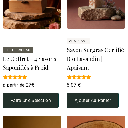
APAISANT
Savon Surgras Certifié
IDÉE CADEAU
Le Coffret – 4 Savons
Bio Lavandin |
Saponifiés à Froid
Apaisant
Note
Note
à partir de 27€
5,97
€
4.90
4.87
sur 5
sur 5
Faire Une Sélection
Ajouter Au Panier