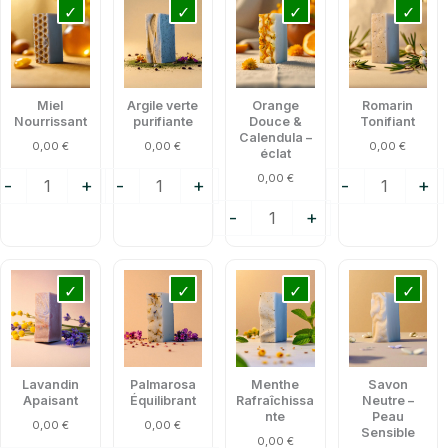
e
de
de
de
Confort
iel
Argile
Orange
Romarin
–
ourrissant
verte
Douce
Tonifiant
8
purifiante
&
Savons
Miel
Argile verte
Orange
Romarin
Calendula
au
Nourrissant
purifiante
Douce &
Tonifiant
–
choix
Calendula –
0,00
€
0,00
€
0,00
€
éclat
éclat
0,00
€
-
+
-
+
-
+
-
+
uantité
quantité
quantité
quantité
e
de
de
de
avandin
Palmarosa
Menthe
Savon
paisant
Équilibrant
Rafraîchissante
Neutre
–
Lavandin
Palmarosa
Menthe
Savon
Peau
Apaisant
Équilibrant
Rafraîchissa
Neutre –
Sensible
nte
Peau
0,00
€
0,00
€
Sensible
0,00
€