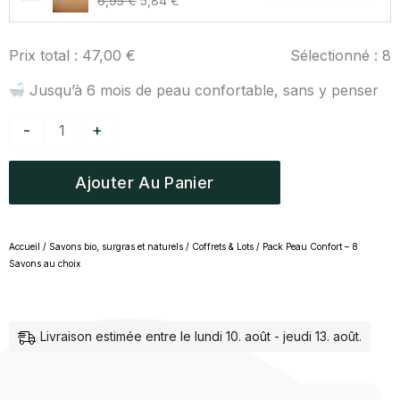
6,95
€
5,84
€
Certifié
initial
actuel
Porte
Bio
était :
est :
savon
&
Prix total :
47,00
€
Sélectionné :
8
6,95 €.
5,84 €.
magnétique
Naturel
Jusqu’à 6 mois de peau confortable, sans y penser
-
+
Ajouter Au Panier
Accueil
/
Savons bio, surgras et naturels
/
Coffrets & Lots
/ Pack Peau Confort – 8
Savons au choix
Livraison estimée entre le lundi 10. août - jeudi 13. août.