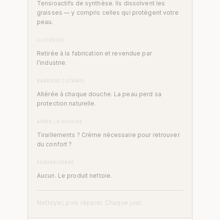
Tensioactifs de synthèse. Ils dissolvent les
graisses — y compris celles qui protègent votre
peau.
GLYCÉRINE
Retirée à la fabrication et revendue par
l’industrie.
BARRIÈRE CUTANÉE
Altérée à chaque douche. La peau perd sa
protection naturelle.
APRÈS LA DOUCHE
Tiraillements ? Crème nécessaire pour retrouver
du confort ?
SURGRAISSAGE
Aucun. Le produit nettoie.
Nettoyer, puis réparer. Chaque jour.