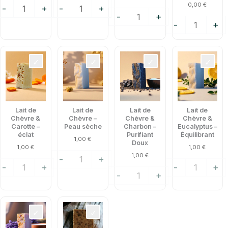
0,00
€
-
+
-
+
-
+
-
+
uantité
quantité
quantité
quantité
e
de
de
de
it
Lait
Lait
Lait
e
de
de
de
hèvre
Chèvre
Chèvre
Chèvre
Lait de
Lait de
Lait de
Lait de
–
&
&
Chèvre &
Chèvre –
Chèvre &
Chèvre &
arotte
Peau
Charbon
Eucalyptus
Carotte –
Peau sèche
Charbon –
Eucalyptus –
éclat
Purifiant
Équilibrant
sèche
–
–
1,00
€
Doux
1,00
€
1,00
€
clat
Purifiant
Équilibrant
1,00
€
-
+
Doux
-
+
-
+
-
+
uantité
quantité
e
de
it
Miel