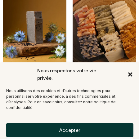
Nous respectons votre vie
Savon Soin Surgras
privée.
Nigelle Fort au Cèdre
210 Savons d’invités
Nous utilisons des cookies et d’autres technologies pour
personnaliser votre expérience, à des fins commerciales et
d’analyses. Pour en savoir plus, consultez notre politique de
Note
Note
9,97
€
127,00
€
confidentialité.
4.74
4.78
sur 5
sur 5
Ajouter Au Panier
Ajouter Au Panier
Accepter