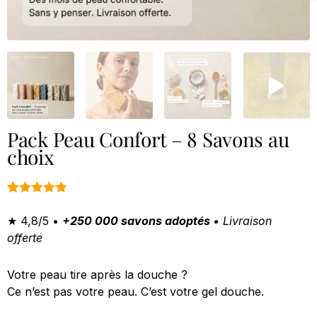
Pack Peau Confort – 8 Savons au
choix
Noté
15
5.00
sur 5 basé
★ 4,8/5 •
+250 000 savons adoptés
• Livraison
sur
offerte
notations
client
Votre peau tire après la douche ?
Ce n’est pas votre peau. C’est votre gel douche.