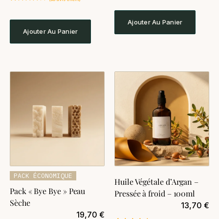
sur 5
Noté
58
4.81
basé sur
sur 5
notations
basé sur
Ajouter Au Panier
client
notations
Ajouter Au Panier
client
PACK ÉCONOMIQUE
Huile Végétale d’Argan –
Pack « Bye Bye » Peau
Pressée à froid – 100ml
Sèche
13,70
€
19,70
€