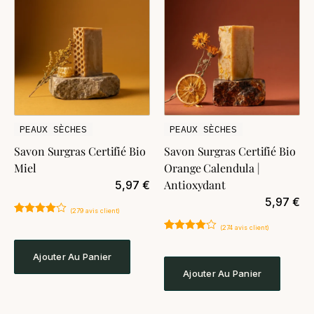
PEAUX SÈCHES
PEAUX SÈCHES
Savon Surgras Certifié Bio
Savon Surgras Certifié Bio
Miel
Orange Calendula |
Antioxydant
5,97
€
5,97
€
(
279
avis client)
Noté
279
4.85
(
274
avis client)
sur 5
Noté
274
4.84
basé sur
sur 5
notations
Ajouter Au Panier
basé sur
client
notations
Ajouter Au Panier
client