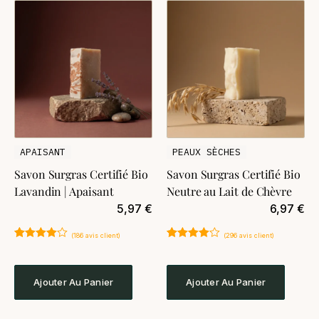
APAISANT
PEAUX SÈCHES
Savon Surgras Certifié Bio
Savon Surgras Certifié Bio
Lavandin | Apaisant
Neutre au Lait de Chèvre
5,97
€
6,97
€
(
186
avis client)
(
296
avis client)
Noté
186
4.87
Noté
296
4.89
sur 5
sur 5
basé sur
basé sur
notations
notations
Ajouter Au Panier
Ajouter Au Panier
client
client