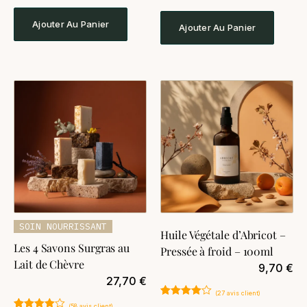
sur 5
sur 5
basé sur
basé sur
notations
notations
Ajouter Au Panier
Ajouter Au Panier
client
client
SOIN NOURRISSANT
Huile Végétale d’Abricot –
Les 4 Savons Surgras au
Pressée à froid – 100ml
Lait de Chèvre
9,70
€
27,70
€
(
27
avis client)
Noté
27
4.74
(
58
avis client)