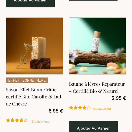
client
EFFET BONNE MINE
Baume à lèvres Réparateur
Savon Effet Bonne Mine
– Certifié Bio & Naturel
certifié Bio, Carotte & Lait
5,95
€
de Chèvre
(
53
avis client)
6,95
€
Noté
53
4.60
sur 5
(
151
avis client)
basé sur
notations
Noté
151
4.81
Ajouter Au Panier
client
sur 5