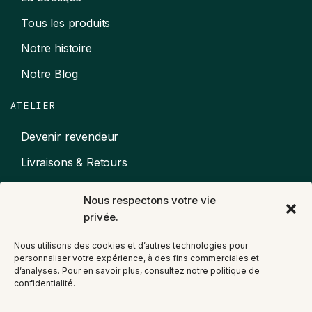
Tous les produits
Notre histoire
Notre Blog
ATELIER
Devenir revendeur
Livraisons & Retours
Mentions légales
Nous respectons votre vie
CGV
privée.
« Prends soin de ton corps pour que
Nous utilisons des cookies et d’autres technologies pour
personnaliser votre expérience, à des fins commerciales et
ton âme ait envie d’y rester. »
d’analyses. Pour en savoir plus, consultez notre politique de
confidentialité.