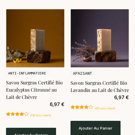
ANTI-INFLAMMATOIRE
APAISANT
Savon Surgras Certifié Bio
Savon Surgras Certifié Bio
Eucalyptus Citronné au
Lavandin au Lait de Chèvre
Lait de Chèvre
6,97
€
6,97
€
(
101
avis client)
Noté
101
4.91
(
130
avis client)
sur 5
Noté
130
4.89
basé sur
sur 5
notations
Ajouter Au Panier
basé sur
client
notations
Ajouter Au Panier