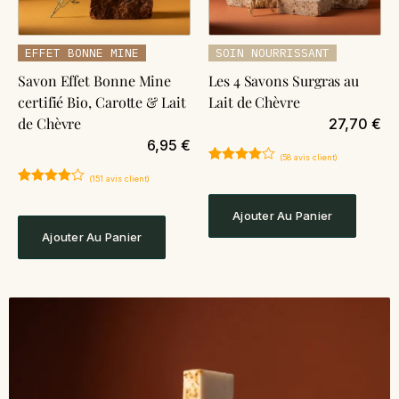
EFFET BONNE MINE
SOIN NOURRISSANT
Savon Effet Bonne Mine
Les 4 Savons Surgras au
certifié Bio, Carotte & Lait
Lait de Chèvre
de Chèvre
27,70
€
6,95
€
(
58
avis client)
Noté
58
4.81
(
151
avis client)
sur 5
Noté
151
4.81
basé sur
sur 5
notations
Ajouter Au Panier
basé sur
client
notations
Ajouter Au Panier
client