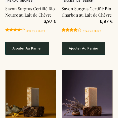
PEAUX SÈCHES
EXCÈS DE SÉBUM
Savon Surgras Certifié Bio
Savon Surgras Certifié Bio
Neutre au Lait de Chèvre
Charbon au Lait de Chèvre
6,97
€
6,97
€
(
296
avis client)
(
124
avis client)
Noté
296
4.89
Noté
124
4.90
sur 5
sur 5
basé sur
basé sur
notations
notations
Ajouter Au Panier
Ajouter Au Panier
client
client