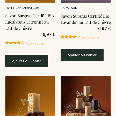
ANTI-INFLAMMATOIRE
APAISANT
Savon Surgras Certifié Bio
Savon Surgras Certifié Bio
Eucalyptus Citronné au
Lavandin au Lait de Chèvre
Lait de Chèvre
6,97
€
6,97
€
(
101
avis client)
Noté
101
4.91
(
130
avis client)
sur 5
Noté
130
4.89
basé sur
sur 5
notations
Ajouter Au Panier
basé sur
client
notations
Ajouter Au Panier
client