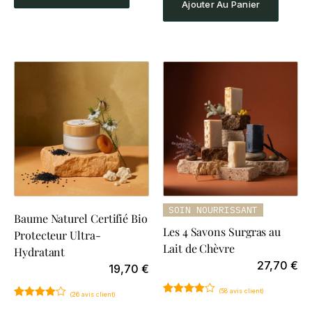
Ajouter Au Panier
client
SOIN NOURRISSANT
Baume Naturel Certifié Bio
Les 4 Savons Surgras au
Protecteur Ultra-
Lait de Chèvre
Hydratant
27,70
€
19,70
€
(
58
avis client)
(
26
avis client)
Noté
58
4.81
Noté
26
4.65