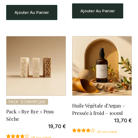
sur 5
sur 5
basé sur
basé sur
notations
notations
Ajouter Au Panier
Ajouter Au Panier
client
client
PACK ÉCONOMIQUE
Huile Végétale d’Argan –
Pack « Bye Bye » Peau
Pressée à froid – 100ml
Sèche
13,70
€
19,70
€
(
32
avis client)
Noté
32
4.78
(
28
avis client)