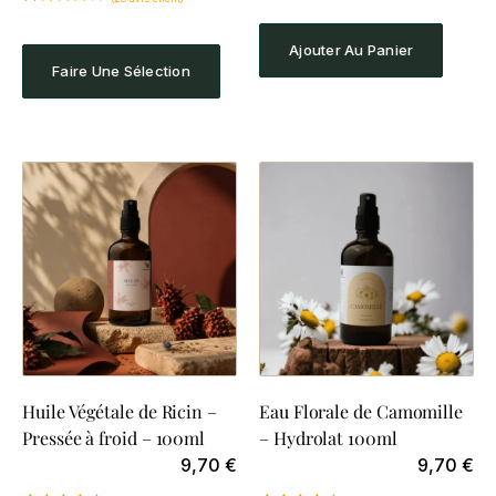
sur 5
Noté
28
4.93
basé sur
sur 5
notations
basé sur
Ajouter Au Panier
client
notations
Faire Une Sélection
client
Huile Végétale de Ricin –
Eau Florale de Camomille
Pressée à froid – 100ml
– Hydrolat 100ml
9,70
€
9,70
€