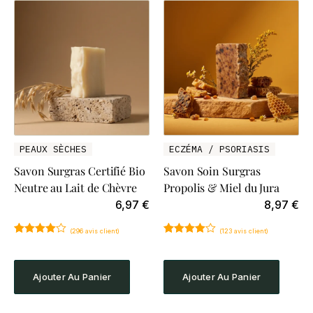
PEAUX SÈCHES
ECZÉMA / PSORIASIS
Savon Surgras Certifié Bio
Savon Soin Surgras
Neutre au Lait de Chèvre
Propolis & Miel du Jura
6,97
€
8,97
€
(
296
avis client)
(
123
avis client)
Noté
296
4.89
Noté
123
4.88
sur 5
sur 5
basé sur
basé sur
notations
notations
Ajouter Au Panier
Ajouter Au Panier
client
client