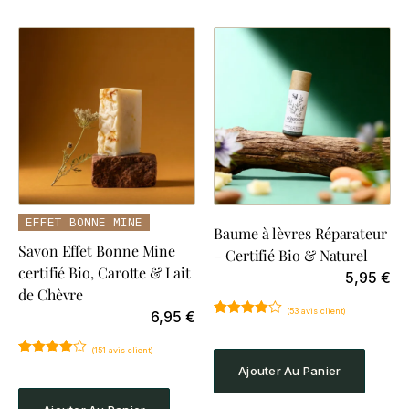
EFFET BONNE MINE
Baume à lèvres Réparateur
Savon Effet Bonne Mine
– Certifié Bio & Naturel
certifié Bio, Carotte & Lait
5,95
€
de Chèvre
(
53
avis client)
6,95
€
Noté
53
4.60
sur 5
(
151
avis client)
basé sur
notations
Noté
151
4.81
Ajouter Au Panier
client
sur 5
basé sur
notations