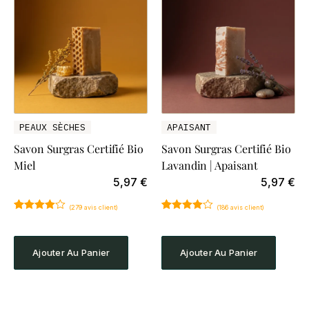
PEAUX SÈCHES
APAISANT
Savon Surgras Certifié Bio
Savon Surgras Certifié Bio
Miel
Lavandin | Apaisant
5,97
€
5,97
€
(
279
avis client)
(
186
avis client)
Noté
279
4.85
Noté
186
4.87
sur 5
sur 5
basé sur
basé sur
notations
notations
Ajouter Au Panier
Ajouter Au Panier
client
client