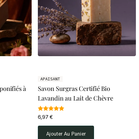
APAISANT
ponifiés à
Savon Surgras Certifié Bio
Lavandin au Lait de Chèvre
Note
6,97
€
4.91
sur 5
Ajouter Au Panier