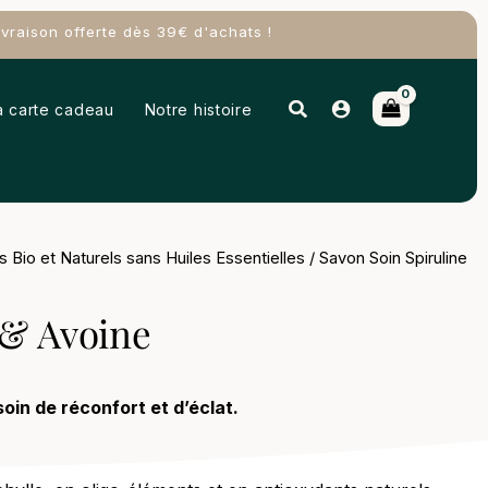
raison offerte dès 39€ d'achats !
Rechercher
a carte cadeau
Notre histoire
 Bio et Naturels sans Huiles Essentielles
/ Savon Soin Spiruline
 & Avoine
oin de réconfort et d’éclat.