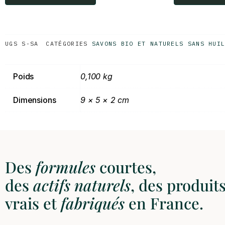
UGS
S-SA
CATÉGORIES
SAVONS BIO ET NATURELS SANS HUI
Poids
0,100 kg
Dimensions
9 × 5 × 2 cm
Des
formules
courtes,
des
actifs
naturels
, des produit
vrais et
fabriqués
en France.