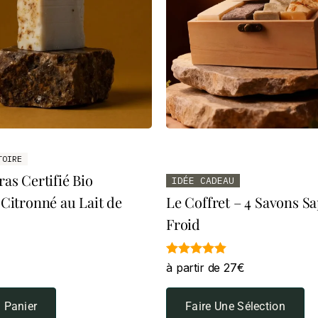
TOIRE
as Certifié Bio
IDÉE CADEAU
Citronné au Lait de
Le Coffret – 4 Savons Sa
Froid
Note
à partir de 27€
4.90
sur 5
 Panier
Faire Une Sélection