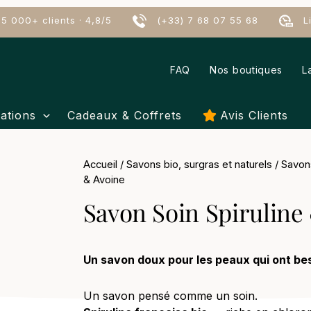
5 000+ clients · 4,8/5
(+33) 7 68 07 55 68
Liv
FAQ
Nos boutiques
L
ations
Cadeaux & Coffrets
Avis Clients
Accueil
/
Savons bio, surgras et naturels
/
Savons
& Avoine
Savon Soin Spiruline
Un savon doux pour les peaux qui ont bes
Un savon pensé comme un soin.