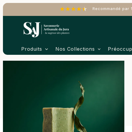
Aller
Recommandé par 1
au
contenu
Produits
Nos Collections
Préoccup