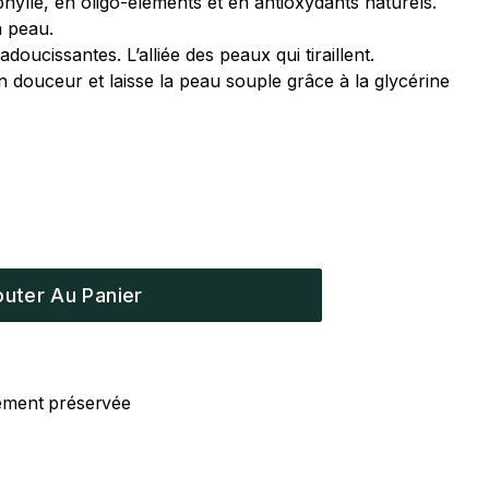
ylle, en oligo-éléments et en antioxydants naturels.
a peau.
oucissantes. L’alliée des peaux qui tiraillent.
 douceur et laisse la peau souple grâce à la glycérine
outer Au Panier
llement préservée