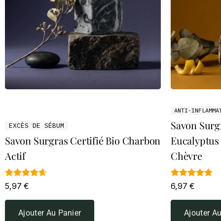
ANTI-INFLAMMA
Savon Surgr
EXCÈS DE SÉBUM
Savon Surgras Certifié Bio Charbon
Eucalyptus 
Actif
Chèvre
Note
Note
5,97
€
6,97
€
4.60
4.89
sur 5
sur 5
Ajouter Au Panier
Ajouter Au