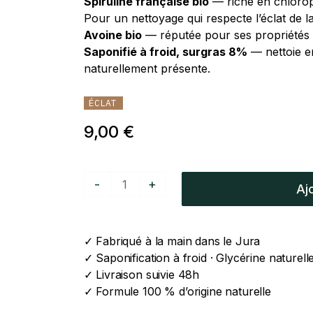
Spiruline française bio
— riche en chloroph
Pour un nettoyage qui respecte l’éclat de l
Avoine bio
— réputée pour ses propriétés ad
Saponifié à froid, surgras 8%
— nettoie en
naturellement présente.
ÉCLAT
9,00
€
quantité
-
+
Aj
de
Savon
Soin
✓ Fabriqué à la main dans le Jura
Spiruline
✓ Saponification à froid · Glycérine nature
&
✓ Livraison suivie 48h
Avoine
✓ Formule 100 % d’origine naturelle