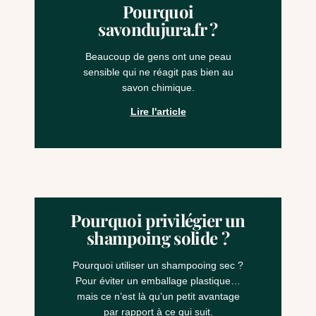
Pourquoi
a
a
a
savondujura.fr ?
g
g
g
e
e
e
Beaucoup de gens ont une peau
sensible qui ne réagit pas bien au
savon chimique.
Lire l'article
Pourquoi privilégier un
shampoing solide ?
Pourquoi utiliser un shampooing sec ?
Pour éviter un emballage plastique…
mais ce n’est là qu’un petit avantage
par rapport à ce qui suit.