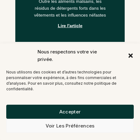
Outre les aliments malsains, les
résidus de détergents forts dans les
vêtements et les influences néfastes
Lire l'article
Nous respectons votre vie
privée.
L’huile de ricin pour les
Nous utilisons des cookies et d’autres technologies pour
personnaliser votre expérience, à des fins commerciales et
cheveux : quels
d’analyses. Pour en savoir plus, consultez notre politique de
bienfaits ?
confidentialité.
L’huile de ricin est une huile végétale
obtenue en pressant les graines de
Accepter
ricin. Elle est de couleur jaune pâle et
regorge d’antioxydants.
Voir Les Préférences
Lire l'article