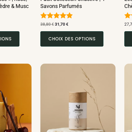
Cèdre & Musc
Savons Parfumés
Ch
Note
No
38,80
€
31,70
€
27,
4.79
4.
sur 5
su
TIONS
CHOIX DES OPTIONS