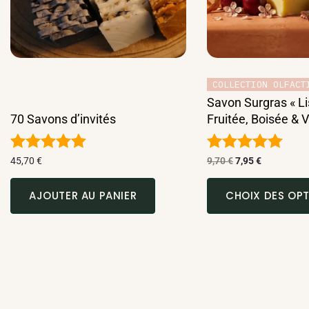
sur
la
page
du
produit
COLLECTION OLFACT
Savon Surgras « Lis
70 Savons d’invités
Fruitée, Boisée & V
Note
Note
45,70
€
9,70
€
7,95
€
4.86
4.93
sur 5
sur 5
AJOUTER AU PANIER
CHOIX DES OP