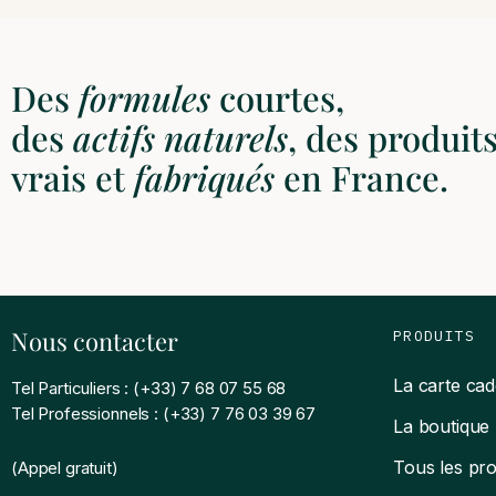
Des
formules
courtes,
des
actifs
naturels
, des produit
vrais et
fabriqués
en France.
Nous contacter
PRODUITS
La carte ca
Tel Particuliers : (+33) 7 68 07 55 68
Tel Professionnels : (+33) 7 76 03 39 67
La boutique
Tous les pro
(Appel gratuit)