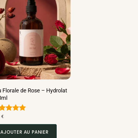
 Florale de Rose – Hydrolat
0ml
te
0
€
00
r 5
AJOUTER AU PANIER