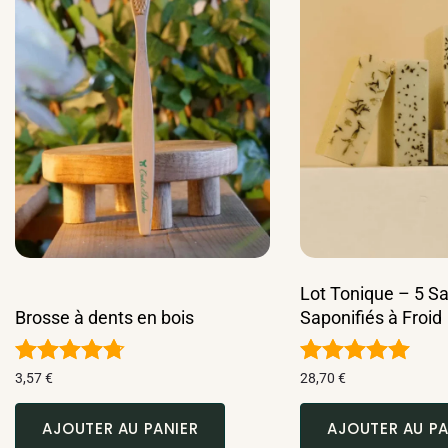
Lot Tonique – 5 S
Brosse à dents en bois
Saponifiés à Froid
Note
Note
3,57
€
28,70
€
4.68
4.91
sur 5
sur 5
AJOUTER AU PANIER
AJOUTER AU PA