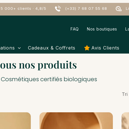
5 000+ clients · 4,8/5
(+33) 7 68 07 55 68
Liv
FAQ
Nos boutiques
L
ations
Cadeaux & Coffrets
Avis Clients
ous nos produits
Cosmétiques certifiés biologiques