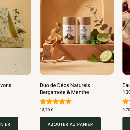
avons
Duo de Déos Naturels –
Eau
Bergamote & Menthe
10
Note
No
18,70
€
9,7
4.60
5.
sur 5
su
NIER
AJOUTER AU PANIER