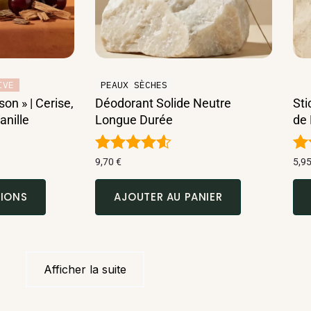
IVE
PEAUX SÈCHES
on » | Cerise,
Déodorant Solide Neutre
Sti
anille
Longue Durée
de
Note
No
9,70
€
5,9
4.50
4.
sur 5
su
TIONS
AJOUTER AU PANIER
Afficher la suite