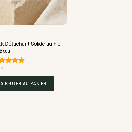
ck Détachant Solide au Fiel
 Bœuf
te
5
€
85
r 5
AJOUTER AU PANIER